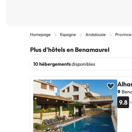
Homepage
Espagne
Andalousie
Province
Plus d'hôtels en Benamaurel
10 hébergements
disponibles
Alha
Bena
9.8
1