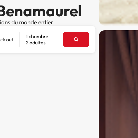
à Benamaurel
tions du monde entier
1 chambre
ck out
2 adultes