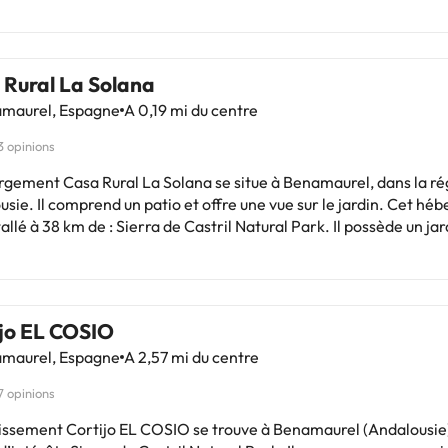
 Rural La Solana
maurel, Espagne
A 0,19 mi du centre
3 opinions
rgement Casa Rural La Solana se situe à Benamaurel, dans la ré
sie. Il comprend un patio et offre une vue sur le jardin. Cet h
tallé à 38 km de : Sierra de Castril Natural Park. Il possède un jar
tte maison de vacances se compose de 4 chambres, d'un
 d'une cuisine entièrement équipée avec un réfrigérateur et une
insi que de 3 salles de bains avec un bidet et une douche. Des ser
nt à disposition. L'aéroport le plus proche (Aéroport de Grenade-
ijo EL COSIO
co García Lorca) est à 124 km.Les enterrements de vie de céliba
maurel, Espagne
A 2,57 mi du centre
 fêtes de ce type sont interdits dans cet établissement. Héberg
particulier
7 opinions
lissement Cortijo EL COSIO se trouve à Benamaurel (Andalousie)