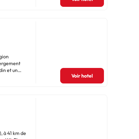
gion
ébergement
din et un
Voir hotel
 machine à
viettes et
taire et
ement géré
, à 41 km de