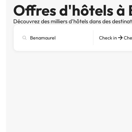
Offres d'hôtels 
Découvrez des milliers d’hôtels dans des destina
Recherchez
Check in
Che
une
ville,
un
hôtel
ou
une
destination