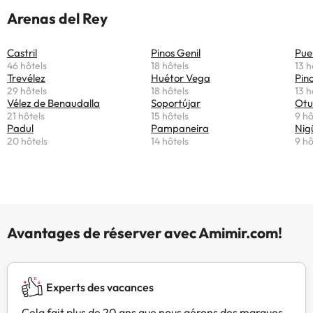
Arenas del Rey
Castril
Pinos Genil
Pue
46 hôtels
18 hôtels
13 h
Trevélez
Huétor Vega
Pino
29 hôtels
18 hôtels
13 h
Vélez de Benaudalla
Soportújar
Otu
21 hôtels
15 hôtels
9 hô
Padul
Pampaneira
Nig
20 hôtels
14 hôtels
9 hô
Avantages de réserver avec Amimir.com!
Experts des vacances
Cela fait plus de 20 ans que nous gérons des marques