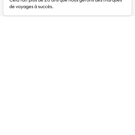
de voyages à succès.
Service client 24h/24
Contactez-nous à tout moment, pour tout ce dont vous
avez besoin.
Prix exclusifs
Trouvez des offres exclusives pour vos hôtels préférés
avec Amimir Selection.
Avis des clients
Trustpilot
Amimir.com