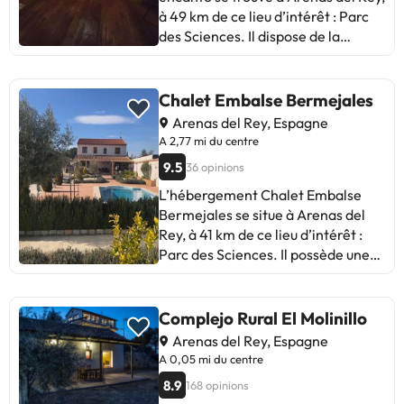
à 49 km de ce lieu d’intérêt : Parc
des Sciences. Il dispose de la
climatisation et d’une connexion
Wi-Fi gratuite. Cette maison de
vacances comporte 3 chambres, 3
Chalet Embalse Bermejales
salles de bains, du linge de lit, des
Arenas del Rey, Espagne
serviettes, une télévision à écran
A 2,77 mi du centre
plat, un coin repas, une cuisine
9.5
36 opinions
entièrement équipée et une
terrasse offrant une vue sur la ville.
L’hébergement Chalet Embalse
L'aéroport le plus proche (Aéroport
Bermejales se situe à Arenas del
de Grenade-Federico García
Rey, à 41 km de ce lieu d’intérêt :
Lorca) est à 36 km.Les
Parc des Sciences. Il possède une
enterrements de vie de célibataire
piscine extérieure ouverte en
et autres fêtes de ce type sont
saison, une connexion Wi-Fi
interdits dans cet établissement.
gratuite, une cuisine commune et
Complejo Rural El Molinillo
Hébergement géré par un
un salon commun. Cette maison de
Arenas del Rey, Espagne
particulier
vacances comprend une piscine
A 0,05 mi du centre
privée, un jardin et un parking privé
8.9
168 opinions
gratuit. Cette maison de vacances