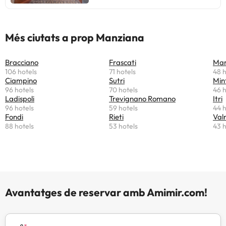
Més ciutats a prop Manziana
Bracciano
Frascati
Mar
106 hotels
71 hotels
48 h
Ciampino
Sutri
Min
96 hotels
70 hotels
46 h
Ladispoli
Trevignano Romano
Itri
96 hotels
59 hotels
44 h
Fondi
Rieti
Val
88 hotels
53 hotels
43 h
Avantatges de reservar amb Amimir.com!