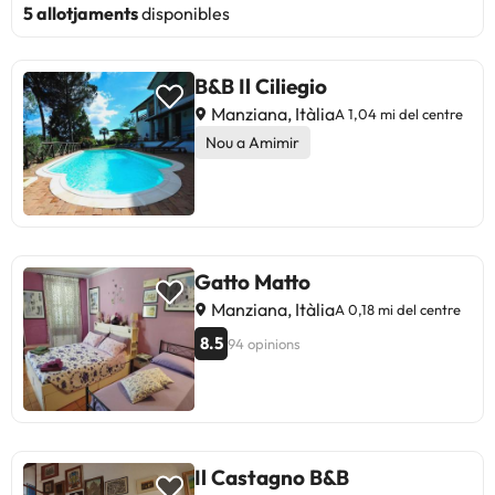
5 allotjaments
disponibles
B&B Il Ciliegio
Manziana, Itàlia
A 1,04 mi del centre
Nou a Amimir
Gatto Matto
Manziana, Itàlia
A 0,18 mi del centre
8.5
94 opinions
Il Castagno B&B