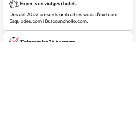
Experts en viatges i hotels
Des del 2002 presents amb altres webs d'èxit com
Esquiades.com i Buscounchollo.com.
T'atenem les 24 h sempre
Contacta amb nosaltres per a tot allò que necessitis ia
qualsevol hora.
Preus especials
Troba ofertes exclusives especialment negociades per
a tu amb Amimir Selection.
Opinions de viatgers com tu