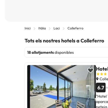
Inici
Itàlia
Laci
Colleferro
Tots els nostres hotels a Colleferro
18 allotjaments
disponibles
Hotel
Colle
6.7
4
"Hotel 
aparcam
neteja