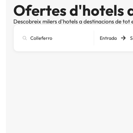
Ofertes d'hotels 
Descobreix milers d'hotels a destinacions de tot 
Cerca
Entrada
S
ciutat,
hotel
o
destinació