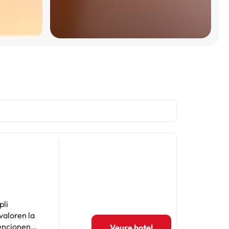
pli
valoren la
mencionen
Veure hotel