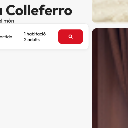
a Colleferro
el món
1 habitació
ortida
2 adults