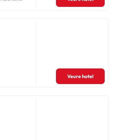
stades
squen
Veure hotel