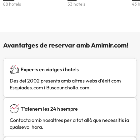
88 hotels
53 hotels
43 h
Avantatges de reservar amb Amimir.com!
Experts en viatges i hotels
Des del 2002 presents amb altres webs d'èxit com
Esquiades.com i Buscounchollo.com.
T'atenem les 24 h sempre
Contacta amb nosaltres per a tot allò que necessitis ia
qualsevol hora.