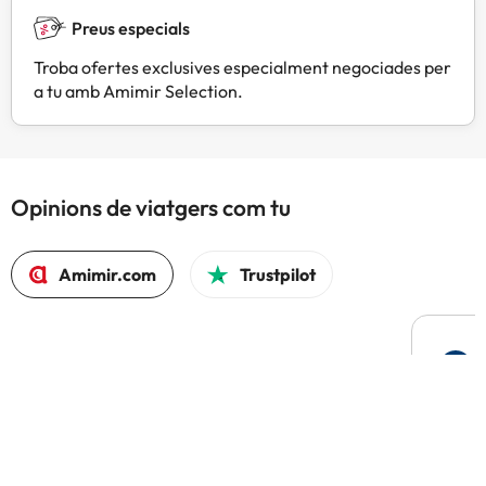
Preus especials
Troba ofertes exclusives especialment negociades per
a tu amb Amimir Selection.
Opinions de viatgers com tu
Amimir.com
Trustpilot
L
F
Hem t
compa
El 97% tornaria a reservar amb Amimir.com