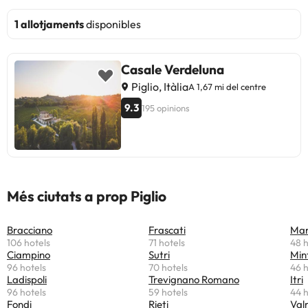
1 allotjaments
disponibles
Casale Verdeluna
Piglio, Itàlia
A 1,67 mi del centre
9.3
195 opinions
Més ciutats a prop Piglio
Bracciano
Frascati
Mar
106 hotels
71 hotels
48 h
Ciampino
Sutri
Min
96 hotels
70 hotels
46 h
Ladispoli
Trevignano Romano
Itri
96 hotels
59 hotels
44 h
Fondi
Rieti
Val