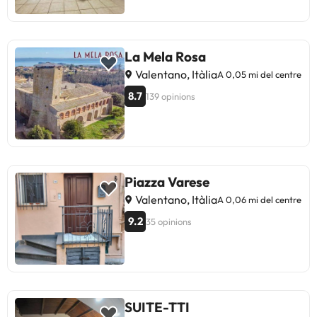
La Mela Rosa
Valentano, Itàlia
A 0,05 mi del centre
8.7
139 opinions
Piazza Varese
Valentano, Itàlia
A 0,06 mi del centre
9.2
35 opinions
SUITE-TTI