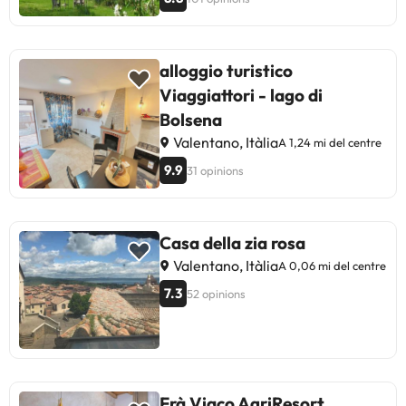
alloggio turistico
Viaggiattori - lago di
Bolsena
Valentano, Itàlia
A 1,24 mi del centre
9.9
31 opinions
Casa della zia rosa
Valentano, Itàlia
A 0,06 mi del centre
7.3
52 opinions
Frà Viaco AgriResort