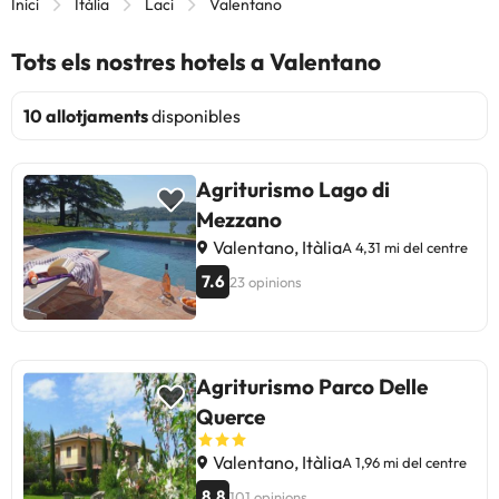
Inici
Itàlia
Laci
Valentano
Tots els nostres hotels a Valentano
10 allotjaments
disponibles
Agriturismo Lago di
Mezzano
Valentano, Itàlia
A 4,31 mi del centre
7.6
23 opinions
Agriturismo Parco Delle
Querce
Valentano, Itàlia
A 1,96 mi del centre
8.8
101 opinions