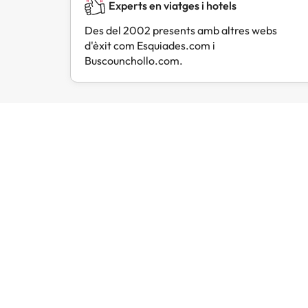
Experts en viatges i hotels
Des del 2002 presents amb altres webs
d'èxit com Esquiades.com i
Buscounchollo.com.
Opinions de viatgers com tu
Amimir.com
Trustpilot
L
Hem 
en c
pla