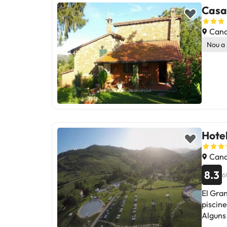
Casa
Canal
Nou a
Hotel
Canal
8.3
6
El Gran
piscine
Alguns 
piscine