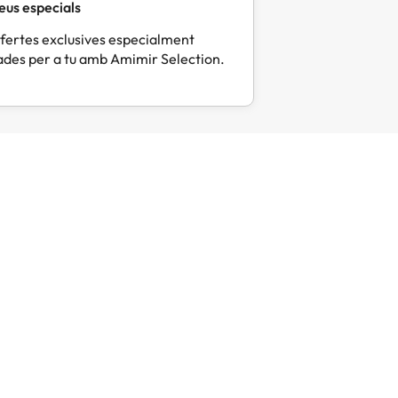
eus especials
fertes exclusives especialment
des per a tu amb Amimir Selection.
Mercè
Eli
M
E
Fa 6 dies
Fa 
Tot molt correcte i pràctic
Tot perf