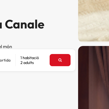
a Canale
el món
1 habitació
ortida
2 adults