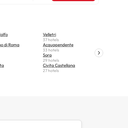
olfo
Velletri
Orte
37 hotels
26 hotels
o di Roma
Acquapendente
Genzano 
33 hotels
26 hotels
Sora
Fiano Ro
29 hotels
25 hotels
ta
Civita Castellana
Ariccia
27 hotels
22 hotels