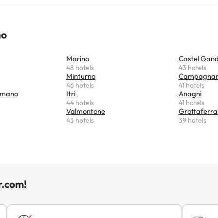
 Ideal per a unes vacances relaxants a la campinya romana.
no
Marino
Castel Gand
48 hotels
43 hotels
Minturno
Campagnan
46 hotels
41 hotels
omano
Itri
Anagni
44 hotels
41 hotels
Valmontone
Grottaferra
43 hotels
39 hotels
r.com!