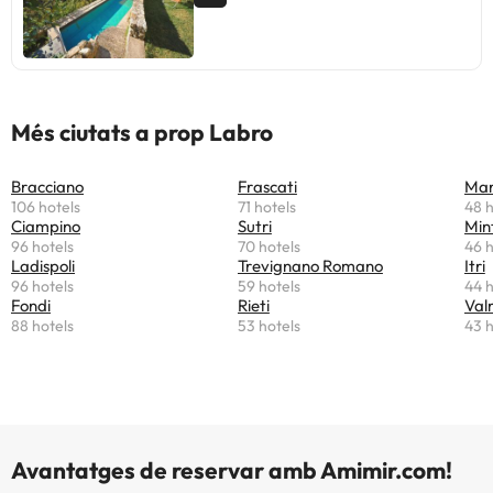
Més ciutats a prop Labro
Bracciano
Frascati
Mar
106 hotels
71 hotels
48 h
Ciampino
Sutri
Min
96 hotels
70 hotels
46 h
Ladispoli
Trevignano Romano
Itri
96 hotels
59 hotels
44 h
Fondi
Rieti
Val
88 hotels
53 hotels
43 h
Avantatges de reservar amb Amimir.com!