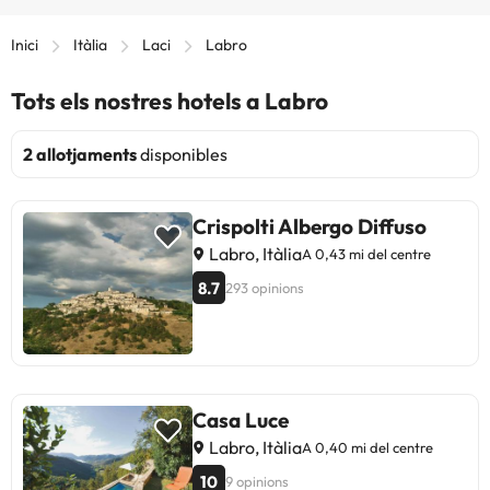
Inici
Itàlia
Laci
Labro
Tots els nostres hotels a Labro
2 allotjaments
disponibles
Crispolti Albergo Diffuso
Labro, Itàlia
A 0,43 mi del centre
8.7
293 opinions
Casa Luce
Labro, Itàlia
A 0,40 mi del centre
10
9 opinions