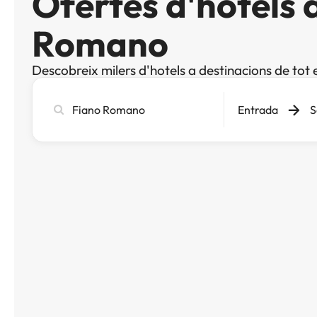
Ofertes d'hotels 
Romano
Descobreix milers d'hotels a destinacions de tot 
Cerca
Entrada
S
ciutat,
hotel
o
destinació