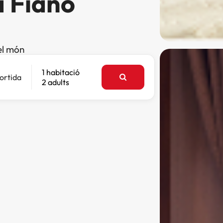
a Fiano
el món
1 habitació
ortida
2 adults