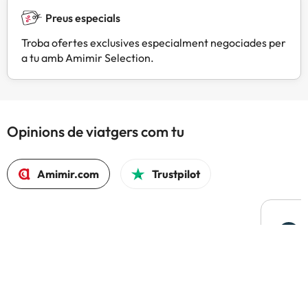
Preus especials
Troba ofertes exclusives especialment negociades per
a tu amb Amimir Selection.
Opinions de viatgers com tu
Amimir.com
Trustpilot
L
F
Hem t
compa
El 97% tornaria a reservar amb Amimir.com