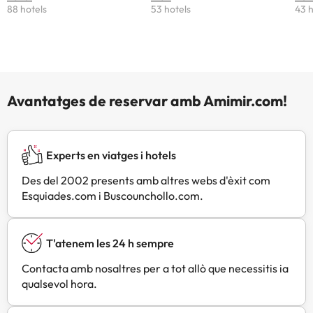
88 hotels
53 hotels
43 h
Avantatges de reservar amb Amimir.com!
Experts en viatges i hotels
Des del 2002 presents amb altres webs d'èxit com
Esquiades.com i Buscounchollo.com.
T'atenem les 24 h sempre
Contacta amb nosaltres per a tot allò que necessitis ia
qualsevol hora.