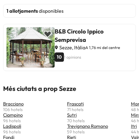
1 allotjaments
disponibles
B&B Circolo Ippico
Semprevisa
Sezze, Itàlia
A 1,76 mi del centre
10
1 opinions
Més ciutats a prop Sezze
Bracciano
Frascati
Mar
106 hotels
71 hotels
48 h
Ciampino
Sutri
Min
96 hotels
70 hotels
46 h
Ladispoli
Trevignano Romano
Itri
96 hotels
59 hotels
44 h
Fondi
Rieti
Val