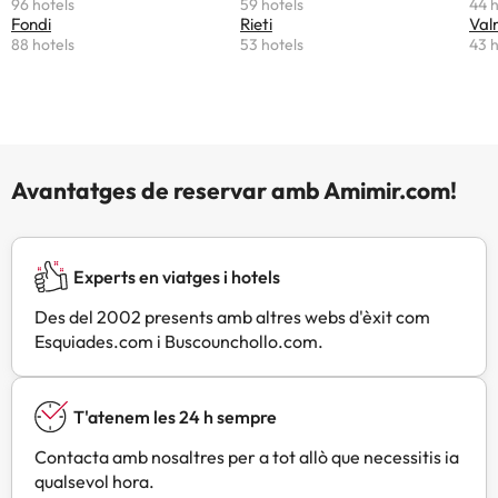
96 hotels
59 hotels
44 h
Fondi
Rieti
Val
88 hotels
53 hotels
43 h
Avantatges de reservar amb Amimir.com!
Experts en viatges i hotels
Des del 2002 presents amb altres webs d'èxit com
Esquiades.com i Buscounchollo.com.
T'atenem les 24 h sempre
Contacta amb nosaltres per a tot allò que necessitis ia
qualsevol hora.