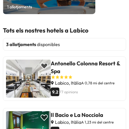
1
allotjaments
Tots els nostres hotels a Labico
3 allotjaments
disponibles
Antonello Colonna Resort &
Spa
Labico, Itàlia
A 0,78 mi del centre
9.2
77 opinions
Il Bacio e La Nocciola
Labico, Itàlia
A 1,23 mi del centre