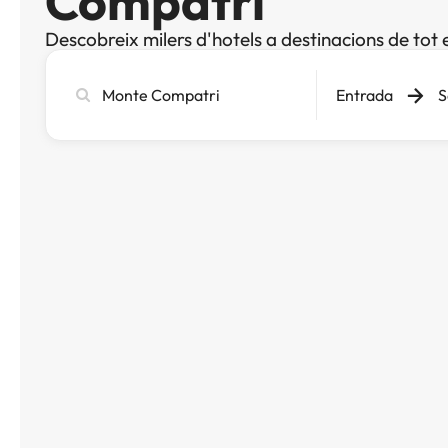
Compatri
Descobreix milers d'hotels a destinacions de tot 
Cerca
Entrada
S
ciutat,
hotel
o
destinació