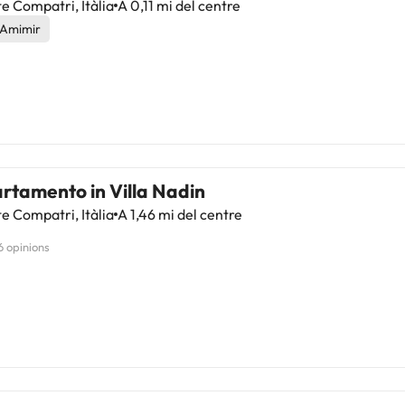
 Compatri, Itàlia
A 0,11 mi del centre
 Amimir
rtamento in Villa Nadin
 Compatri, Itàlia
A 1,46 mi del centre
6 opinions