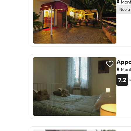
Monte
Nou a
Appa
Monte
7.2
3