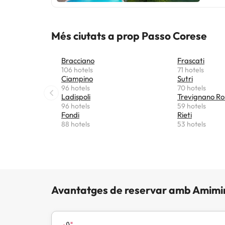
Més ciutats a prop Passo Corese
Bracciano
Frascati
106 hotels
71 hotels
Ciampino
Sutri
96 hotels
70 hotels
Ladispoli
Trevignano R
96 hotels
59 hotels
Fondi
Rieti
88 hotels
53 hotels
Avantatges de reservar amb Amimi