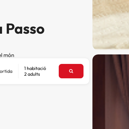
a Passo
el món
1 habitació
ortida
2 adults