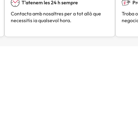
T'atenem les 24 h sempre
Pr
Contacta amb nosaltres per a tot allò que
Troba o
necessitis ia qualsevol hora.
negocia
Lou
Angels
A
Fa 3 dies
Fa 4 dies
trobat un molt bon preu
Tot molt bé
omparació a altres
taformes.