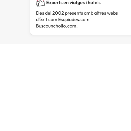
Experts en viatges i hotels
Des del 2002 presents amb altres webs
d'èxit com Esquiades.com i
Buscounchollo.com.
Opinions de viatgers com tu
Amimir.com
Trustpilot
L
Hem 
en c
pla