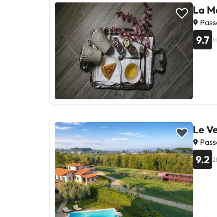
La M
Passo
9.7
1
Le Ve
Passo
9.2
2