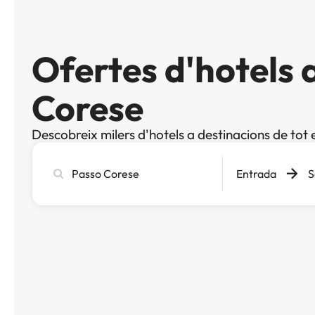
Ofertes d'hotels 
Corese
Descobreix milers d'hotels a destinacions de tot 
Cerca
Entrada
S
ciutat,
hotel
o
destinació