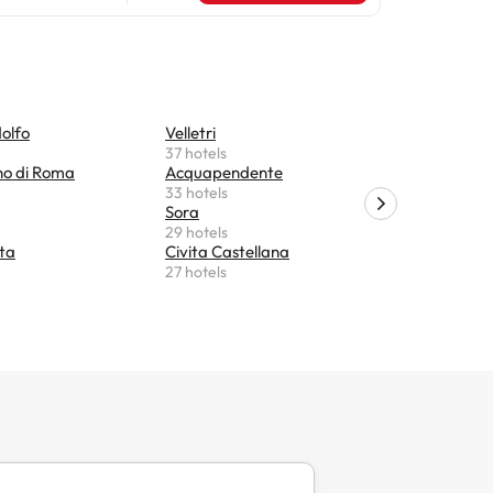
olfo
Velletri
Orte
37 hotels
26 hotels
o di Roma
Acquapendente
Genzano 
33 hotels
26 hotels
Sora
Fiano Ro
29 hotels
25 hotels
ta
Civita Castellana
Ariccia
27 hotels
22 hotels