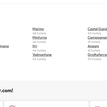
Marino
Castel Gand
48 hotels
43 hotels
Minturno
Campagnan
46 hotels
41 hotels
omano
Itri
Anagni
44 hotels
41 hotels
Valmontone
Grottaferra
43 hotels
39 hotels
r.com!