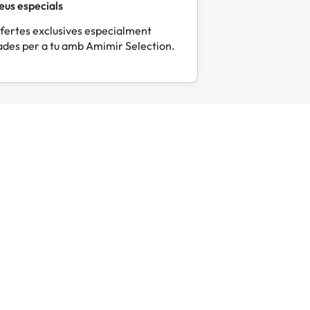
eus especials
fertes exclusives especialment
des per a tu amb Amimir Selection.
Mercè
Eli
M
E
Fa 6 dies
Fa 
Tot molt correcte i pràctic
Tot perf