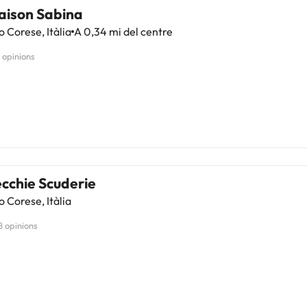
aison Sabina
 Corese, Itàlia
A 0,34 mi del centre
1 opinions
cchie Scuderie
 Corese, Itàlia
8 opinions