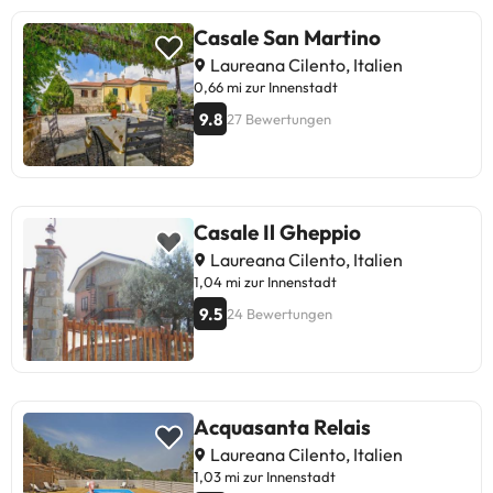
Flughafentransfer.In dieser Unterkunf
sind weder
Casale San Martino
Junggesellen-/Junggesellinnenabschi
Laureana Cilento, Italien
noch ähnliche Feiern erlaubt.
0,66 mi zur Innenstadt
9.8
27 Bewertungen
Casale Il Gheppio
Laureana Cilento, Italien
1,04 mi zur Innenstadt
9.5
24 Bewertungen
Acquasanta Relais
Laureana Cilento, Italien
1,03 mi zur Innenstadt