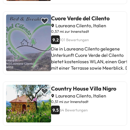
Cuore Verde del Cilento
Laureana Cilento, Italien
0,57 mi zur Innenstadt
9.2
101 Bewertungen
Die in Laureana Cilento gelegene
Unterkunft Cuore Verde del Cilento
bietet kostenloses WLAN, einen Gart
mit einer Terrasse sowie Meerblick. Die
Unterkunft Cuore Verde del Cilento
bietet einen Flachbild-TV sowie ein
eigenes Badezimmer mit kostenlosen
Country House Villa Nigro
Pflegeprodukten, einem Haartrockner
Laureana Cilento, Italien
und einem Bidet. Der nächstgelegene
0,51 mi zur Innenstadt
Flughafen ist der Flughafen Neapel, 1
9.5
64 Bewertungen
km von der Unterkunft Cuore Verde de
Cilento entfernt. Die Unterkunft biete
einen kostenpflichtigen