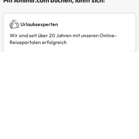
Mit Amimir.com buchen, lohnt sich!
Urlaubsexperten
Wir sind seit über 20 Jahren mit unseren Online-
Reiseportalen erfolgreich
24 Stunden Kundenservice
Kontaktieren Sie uns jederzeit, wir sind gerne für Sie
da.
Exklusive Preise
Finden Sie exklusive Angebote für Ihre Lieblingshotels
mit Amimir Selection.