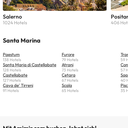
Salerno
Posita
1024 Hotels
406 Hot
Santa Marina
Paestum
Furore
Tra
138 Hotels
79 Hotels
59 
Santa Maria di Castellabate
Atrani
Con
128 Hotels
73 Hotels
57 H
Castellabate
Cetara
Sap
127 Hotels
67 Hotels
40 
Cava de' Tirreni
Scala
Pisc
91 Hotels
65 Hotels
35 