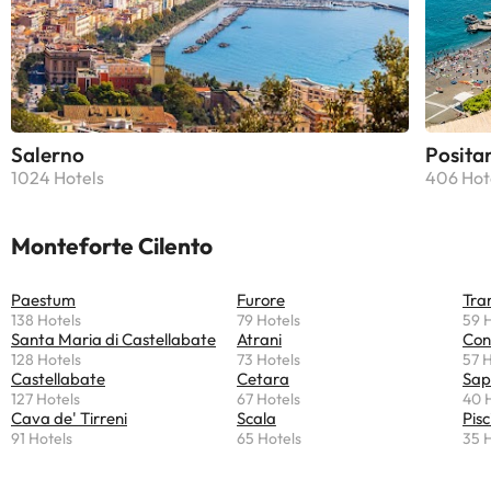
Salerno
Posita
1024 Hotels
406 Hot
Monteforte Cilento
Paestum
Furore
Tra
138 Hotels
79 Hotels
59 
Santa Maria di Castellabate
Atrani
Con
128 Hotels
73 Hotels
57 H
Castellabate
Cetara
Sap
127 Hotels
67 Hotels
40 
Cava de' Tirreni
Scala
Pisc
91 Hotels
65 Hotels
35 