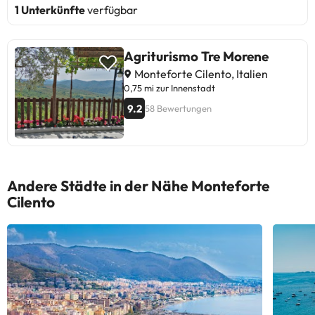
1 Unterkünfte
verfügbar
Agriturismo Tre Morene
Monteforte Cilento, Italien
0,75 mi zur Innenstadt
9.2
58 Bewertungen
Andere Städte in der Nähe Monteforte
Cilento