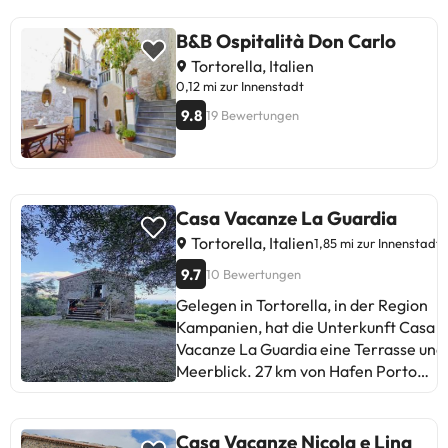
B&B Ospitalità Don Carlo
Tortorella, Italien
0,12 mi zur Innenstadt
9.8
19 Bewertungen
Casa Vacanze La Guardia
Tortorella, Italien
1,85 mi zur Innenstadt
9.7
10 Bewertungen
Gelegen in Tortorella, in der Region
Kampanien, hat die Unterkunft Casa
Vacanze La Guardia eine Terrasse und
Meerblick. 27 km von Hafen Porto
Turistico di Maratea entfernt gelegen
bietet die Unterkunft einen Garten un
einen kostenlosen Privatparkplatz.
Casa Vacanze Nicola e Lina