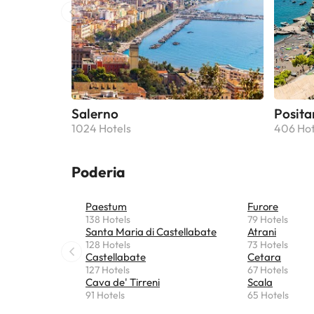
Salerno
Posita
1024 Hotels
406 Hot
Poderia
Paestum
Furore
138 Hotels
79 Hotels
Santa Maria di Castellabate
Atrani
128 Hotels
73 Hotels
Castellabate
Cetara
127 Hotels
67 Hotels
Cava de' Tirreni
Scala
91 Hotels
65 Hotels