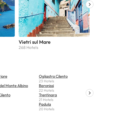
Vietri sul Mare
Maiori
268 Hotels
229 Hotels
riore
Ogliastro Cilento
Torchiara
23 Hotels
19 Hotels
del Monte Albino
Baronissi
Acciaroli
22 Hotels
19 Hotels
ilento
Trentinara
Castelnuo
21 Hotels
18 Hotels
Padula
Pollica
20 Hotels
17 Hotels