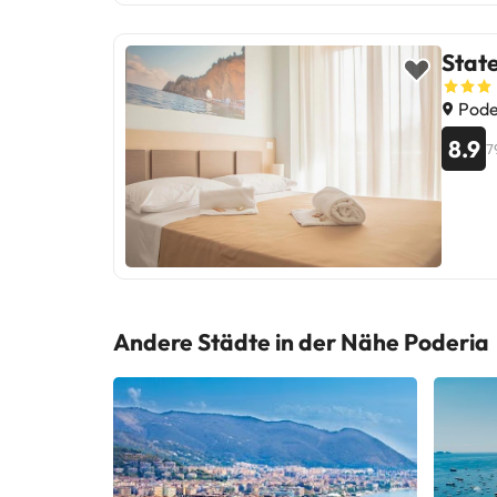
State
Poder
8.9
7
Andere Städte in der Nähe Poderia