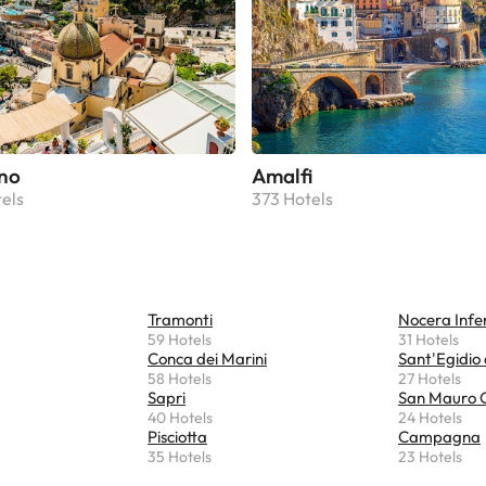
no
Amalfi
els
373 Hotels
Tramonti
Nocera Infe
59 Hotels
31 Hotels
Conca dei Marini
Sant'Egidio 
58 Hotels
27 Hotels
Sapri
San Mauro C
40 Hotels
24 Hotels
Pisciotta
Campagna
35 Hotels
23 Hotels