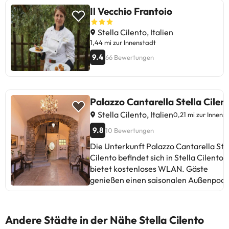
Il Vecchio Frantoio
Stella Cilento, Italien
1,44 mi zur Innenstadt
9.4
66 Bewertungen
Palazzo Cantarella Stella Cilen
Stella Cilento, Italien
0,21 mi zur Innens
9.8
10 Bewertungen
Die Unterkunft Palazzo Cantarella Ste
Cilento befindet sich in Stella Cilento 
bietet kostenloses WLAN. Gäste
genießen einen saisonalen Außenpool
einen Garten und eine Terrasse. Der
Flughafen Salerno-Pontecagnano ist 
km entfernt.In dieser Unterkunft sind
Andere Städte in der Nähe Stella Cilento
weder