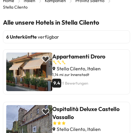
Home
Italien
Kampanien
Provinz Salerno
Stella Cilento
Alle unsere Hotels in Stella Cilento
6 Unterkünfte
verfügbar
Appartamenti Droro
Stella Cilento, Italien
1,14 mi zur Innenstadt
9.4
11 Bewertungen
Ospitalità Deluxe Castello
Vassallo
Stella Cilento, Italien