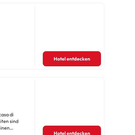
Hotel entdecken
casa di
einen
Hotel entdecken
enlosen