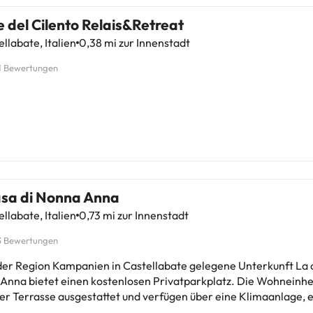
 del Cilento Relais&Retreat
llabate, Italien
0,38 mi zur Innenstadt
1 Bewertungen
asa di Nonna Anna
llabate, Italien
0,73 mi zur Innenstadt
3 Bewertungen
 der Region Kampanien in Castellabate gelegene Unterkunft La 
a bietet einen kostenlosen Privatparkplatz. Die Wohneinheiten sind
ner Terrasse ausgestattet und verfügen über eine Klimaanlage, 
ild-TV sowie ein eigenes Badezimmer mit einem Bidet und kost