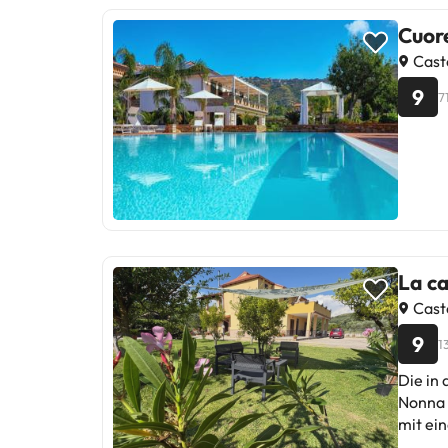
Cuore
Caste
9
7
La c
Caste
9
1
Die in
Nonna Ann
mit ei
Flachb