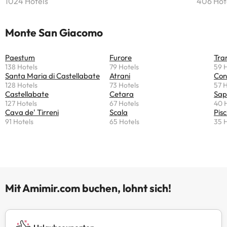
1024 Hotels
406 Hot
Monte San Giacomo
Paestum
Furore
Tra
138 Hotels
79 Hotels
59 
Santa Maria di Castellabate
Atrani
Con
128 Hotels
73 Hotels
57 H
Castellabate
Cetara
Sap
127 Hotels
67 Hotels
40 
Cava de' Tirreni
Scala
Pisc
91 Hotels
65 Hotels
35 
Mit Amimir.com buchen, lohnt sich!