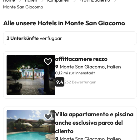
Home
Italien
Kampanien
Provinz Salerno
Monte San Giacomo
Alle unsere Hotels in Monte San Giacomo
2 Unterkünfte
verfügbar
affittacamere rezzo
Monte San Giacomo, Italien
0,12 mi zur Innenstadt
9.4
232 Bewertungen
Villa appartamento e piscina
anche esclusiva parco del
cilento
Monte San Giacomo, Italien