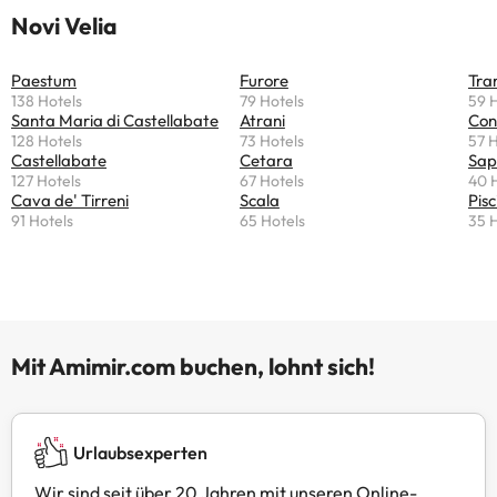
Novi Velia
Paestum
Furore
Tra
138 Hotels
79 Hotels
59 
Santa Maria di Castellabate
Atrani
Con
128 Hotels
73 Hotels
57 H
Castellabate
Cetara
Sap
127 Hotels
67 Hotels
40 
Cava de' Tirreni
Scala
Pisc
91 Hotels
65 Hotels
35 
Mit Amimir.com buchen, lohnt sich!
Urlaubsexperten
Wir sind seit über 20 Jahren mit unseren Online-