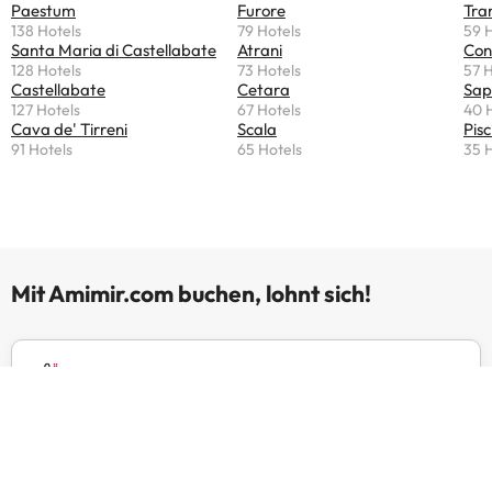
Paestum
Furore
Tra
138 Hotels
79 Hotels
59 
Santa Maria di Castellabate
Atrani
Con
128 Hotels
73 Hotels
57 H
Castellabate
Cetara
Sap
127 Hotels
67 Hotels
40 
Cava de' Tirreni
Scala
Pisc
91 Hotels
65 Hotels
35 
Mit Amimir.com buchen, lohnt sich!
Urlaubsexperten
Wir sind seit über 20 Jahren mit unseren Online-
Reiseportalen erfolgreich