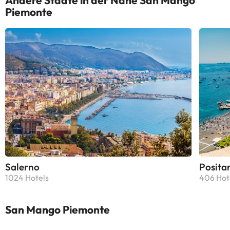
Andere Städte in der Nähe San Mango
Einige berichten über Probleme
Piemonte
mit dem WLAN und Lärm von
lokalen Veranstaltungen.
Freundliches Personal, saubere
Zimmer und gutes Essen. Einige
kritisieren den Mangel an
Informationen über
Veranstaltungen und Details in den
Zimmern. Insgesamt ein ruhiger
und entspannender Ort, perfekt für
einen Kurzurlaub in einer schönen
Umgebung. Ideal, wenn Sie auf der
Suche nach Ruhe und Kontakt mit
der Natur sind.
Salerno
Posita
1024 Hotels
406 Hot
San Mango Piemonte