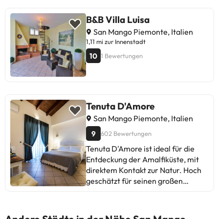
B&B Villa Luisa
San Mango Piemonte, Italien
1,11 mi zur Innenstadt
10
1 Bewertungen
Tenuta D'Amore
San Mango Piemonte, Italien
9
602 Bewertungen
Tenuta D'Amore ist ideal für die
Entdeckung der Amalfiküste, mit
direktem Kontakt zur Natur. Hoch
geschätzt für seinen großen
Swimmingpool, geräumige Zimmer
und Frühstück. Empfohlen für
Paare, Familien und Freunde.