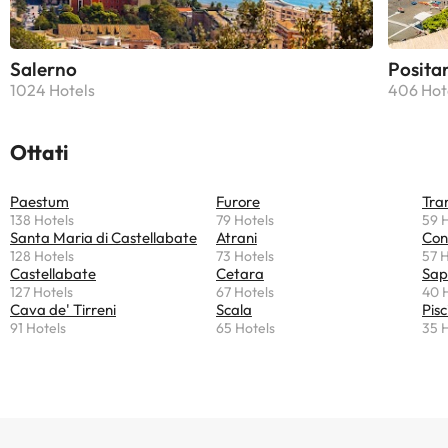
Salerno
Posita
1024 Hotels
406 Hot
Ottati
Paestum
Furore
Tra
138 Hotels
79 Hotels
59 
Santa Maria di Castellabate
Atrani
Con
128 Hotels
73 Hotels
57 H
Castellabate
Cetara
Sap
127 Hotels
67 Hotels
40 
Cava de' Tirreni
Scala
Pisc
91 Hotels
65 Hotels
35 