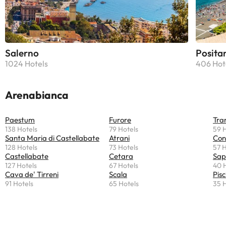
Salerno
Posita
1024 Hotels
406 Hot
Arenabianca
Paestum
Furore
Tra
138 Hotels
79 Hotels
59 
Santa Maria di Castellabate
Atrani
Con
128 Hotels
73 Hotels
57 H
Castellabate
Cetara
Sap
127 Hotels
67 Hotels
40 
Cava de' Tirreni
Scala
Pisc
91 Hotels
65 Hotels
35 