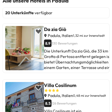
Alle unsere Hotels in Padula
20 Unterkünfte
verfügbar
Da zia Giò
Padula, Italien
1,32 mi zur Innenstadt
8.9
330 Bewertungen
Die Unterkunft Da zia Giò, die 33 km v
Grotta di Pertosa entfernt gelegen ist,
bietet Übernachtungsmöglichkeiten m
einem Garten, einer Terrasse und ein
Gemeinschaftsküche für Ihren Komfor
WLAN und ein Privatparkplatz sind oh
Aufpreis in der Unterkunft Da zia Giò
Villa Cosilinum
verfügbar. Die Unterkunft ist
ausgestattet mit einer Klimaanlage,
Padula, Italien
0,48 mi zur Innenstadt
einer voll ausgestatteten Küche mit
8.5
126 Bewertungen
einem Essbereich, einem Flachbild-TV
Villa Cosilinum ist ein
und einem eigenen Badezimmer mit