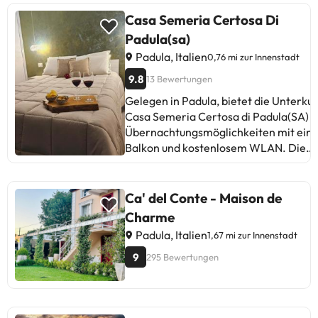
Casa Semeria Certosa Di
Padula(sa)
Padula, Italien
0,76 mi zur Innenstadt
9.8
13 Bewertungen
Gelegen in Padula, bietet die Unterkun
Casa Semeria Certosa di Padula(SA)
Übernachtungsmöglichkeiten mit ein
Balkon und kostenlosem WLAN. Die
Unterkunft hat Gartenblick und ist 35
von Grotta di Pertosa entfernt. Dieses
Ferienhaus mit Klimaanlage besteht a
Ca' del Conte - Maison de
separaten Schlafzimmer, einem
Charme
Wohnzimmer, einer voll ausgestattete
Padula, Italien
1,67 mi zur Innenstadt
Küche sowie 2 Badezimmern. Es gibt
einen Flachbild-TV. Die Gäste in der
9
295 Bewertungen
Unterkunft Casa Semeria Certosa di
Padula(SA) können in der Nähe Wand
oder vor Ort den Garten nutzen. Der