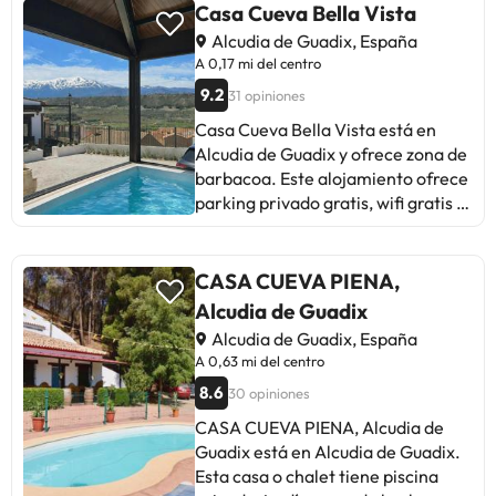
Casa Cueva Bella Vista
Alcudia de Guadix, España
A 0,17 mi del centro
9.2
31 opiniones
Casa Cueva Bella Vista está en
Alcudia de Guadix y ofrece zona de
barbacoa. Este alojamiento ofrece
parking privado gratis, wifi gratis y
acceso a una terraza. Esta casa o
chalet tiene 3 dormitorios, cocina
con nevera y lavavajillas, TV de
CASA CUEVA PIENA,
pantalla plana, zona de estar y 1
Alcudia de Guadix
baño con ducha. Hay toallas y ropa
Alcudia de Guadix, España
de cama en la casa o chalet. El
A 0,63 mi del centro
aeropuerto (Aeropuerto Federico
8.6
30 opiniones
García Lorca de Granada-Jaén)
está a 77 km.En este alojamiento
CASA CUEVA PIENA, Alcudia de
no se pueden celebrar despedidas
Guadix está en Alcudia de Guadix.
de soltero o soltera ni fiestas
Esta casa o chalet tiene piscina
similares.