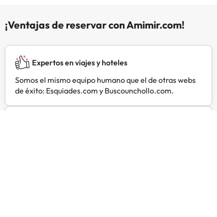
contacto con el establecimiento.
No se proporciona servicio de
¡Ventajas de reservar con Amimir.com!
limpieza durante la estancia.
Expertos en viajes y hoteles
Somos el mismo equipo humano que el de otras webs
de éxito: Esquiades.com y Buscounchollo.com.
Te atendemos las 24 h siempre
Contacta con nosotros para todo lo que necesites y a
cualquier hora.
Precios especiales
Encuentra ofertas exclusivas especialmente
negociadas para ti con Amimir Selection.