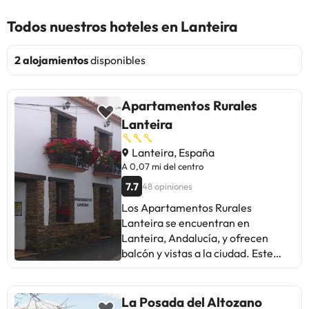
Todos nuestros hoteles en Lanteira
2 alojamientos
disponibles
Apartamentos Rurales
Lanteira
Lanteira, España
A 0,07 mi del centro
7.7
48 opiniones
Los Apartamentos Rurales
Lanteira se encuentran en
Lanteira, Andalucía, y ofrecen
balcón y vistas a la ciudad. Este
alojamiento ofrece vistas a la calle
y cuenta con patio. Hay WiFi
gratuita en todas las instalaciones.
La Posada del Altozano