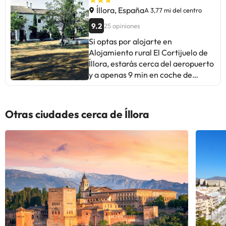
Íllora, España
A 3,77 mi del centro
9.2
25 opiniones
Si optas por alojarte en
Alojamiento rural El Cortijuelo de
Íllora, estarás cerca del aeropuerto
y a apenas 9 min en coche de
Museo casa natal de Federico
García Lorca. Además, esta casa
rural para familias se encuentra a
Otras ciudades cerca de Íllora
30,5 km de Catedral de Granada y
a 32,8 km de Alhambra. Con una
piscina al aire libre y muchas otras
instalaciones recreativas a tu
disposición, no te quedará ni un
minuto libre. Tienes también una
terraza y jardín donde sentarte a
contemplar el paisaje. Otros
servicios de esta casa rural
incluyen conexión a Internet wifi