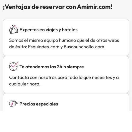
cocina está equipada con
¡Ventajas de reservar con Amimir.com!
frigorífico/congelador grande y
microondas. Para los momentos de
ocio, tienes un televisión de
pantalla plana.
Expertos en viajes y hoteles
Somos el mismo equipo humano que el de otras webs
de éxito: Esquiades.com y Buscounchollo.com.
Te atendemos las 24 h siempre
Contacta con nosotros para todo lo que necesites y a
cualquier hora.
Precios especiales
Encuentra ofertas exclusivas especialmente
negociadas para ti con Amimir Selection.