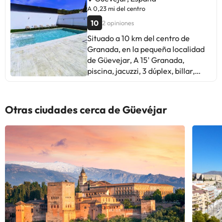
A 0,23 mi del centro
10
2 opiniones
Situado a 10 km del centro de
Granada, en la pequeña localidad
de Güevejar, A 15' Granada,
piscina, jacuzzi, 3 dúplex, billar,
parking, grandes grupos- A 15
minutos del centro y El a 45
minutos de la Sierra Nevada ofrece
Otras ciudades cerca de Güevéjar
casas amplias con conexión WiFi
gratuita. Las casas presentan una
decoración moderna y luminosa y
cuentan con terraza privada y
vistas a las montañas de Sierra
Nevada. Todos los alojamientos
disponen de sala de estar con aire
acondicionado, TV de pantalla
plana y sofá. La cocina está
equipada con microondas, nevera,