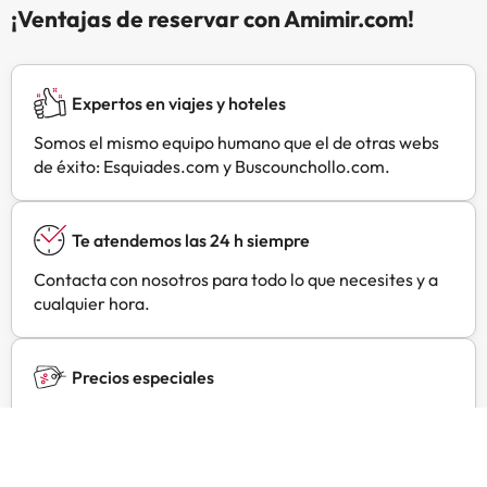
¡Ventajas de reservar con Amimir.com!
similares. Se pedirá un depósito
por daños de EUR 150 a la llegada.
Se efectuará en efectivo. Se te
devolverá al hacer el check-out. El
Expertos en viajes y hoteles
depósito se devolverá por
completo en efectivo una vez
Somos el mismo equipo humano que el de otras webs
revisado el alojamiento. Solo hay
de éxito: Esquiades.com y Buscounchollo.com.
aire acondicionado en la sala de
estar. Gestionado por un particular
Te atendemos las 24 h siempre
Contacta con nosotros para todo lo que necesites y a
cualquier hora.
Precios especiales
Encuentra ofertas exclusivas especialmente
negociadas para ti con Amimir Selection.