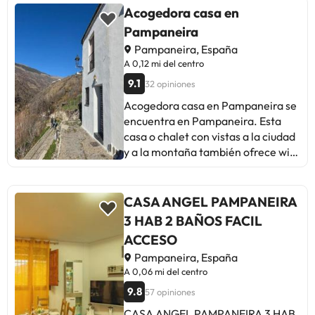
Acogedora casa en
Pampaneira
Pampaneira, España
A 0,12 mi del centro
9.1
32 opiniones
Acogedora casa en Pampaneira se
encuentra en Pampaneira. Esta
casa o chalet con vistas a la ciudad
y a la montaña también ofrece wifi
gratis. Esta casa o chalet consta de
3 dormitorios, una sala de estar,
una cocina totalmente equipada
CASA ANGEL PAMPANEIRA
con nevera y cafetera, y 1 baño con
3 HAB 2 BAÑOS FACIL
ducha y artículos de aseo gratuitos.
ACCESO
Hay toallas y ropa de cama en la
Pampaneira, España
casa o chalet. El aeropuerto
A 0,06 mi del centro
(Aeropuerto Federico García Lorca
de Granada-Jaén) está a 78 km.En
9.8
57 opiniones
este alojamiento no se pueden
CASA ANGEL PAMPANEIRA 3 HAB