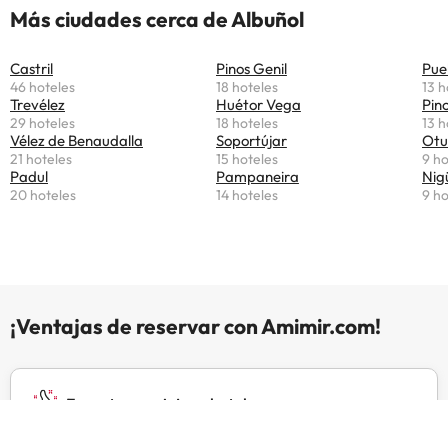
Más ciudades cerca de Albuñol
Gestionado por un particular
Castril
Pinos Genil
Pue
46 hoteles
18 hoteles
13 h
Trevélez
Huétor Vega
Pino
29 hoteles
18 hoteles
13 h
Vélez de Benaudalla
Soportújar
Otu
21 hoteles
15 hoteles
9 ho
Padul
Pampaneira
Nig
20 hoteles
14 hoteles
9 ho
¡Ventajas de reservar con Amimir.com!
Expertos en viajes y hoteles
Somos el mismo equipo humano que el de otras webs