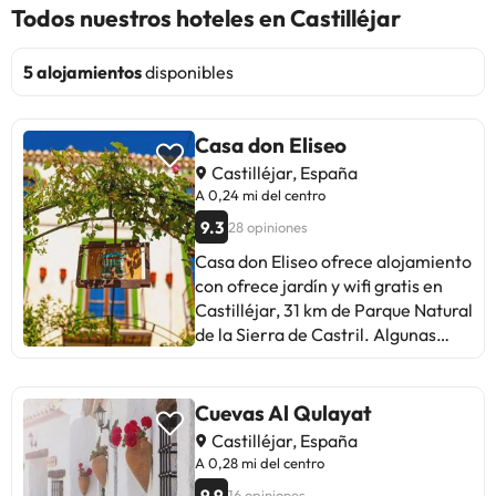
Todos nuestros hoteles en Castilléjar
5 alojamientos
disponibles
Casa don Eliseo
Castilléjar, España
A 0,24 mi del centro
9.3
28 opiniones
Casa don Eliseo ofrece alojamiento
con ofrece jardín y wifi gratis en
Castilléjar, 31 km de Parque Natural
de la Sierra de Castril. Algunas
unidades incluyen balcón y/o patio
con vistas a la montaña o al jardín.
En el bed and breakfast se sirve un
Cuevas Al Qulayat
desayuno continental. Casa don
Castilléjar, España
Eliseo cuenta con un restaurante
A 0,28 mi del centro
que sirve cocina belga, cocina
9.9
16 opiniones