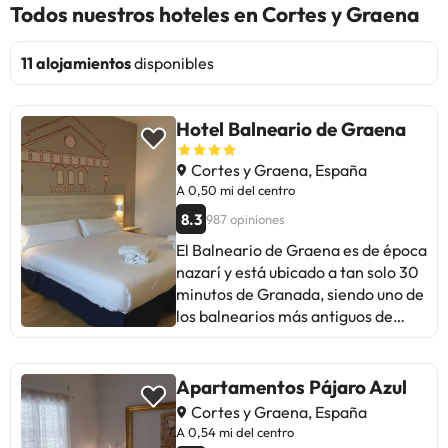
Todos nuestros hoteles en Cortes y Graena
11 alojamientos
disponibles
Hotel Balneario de Graena
Cortes y Graena, España
A 0,50 mi del centro
8.3
987 opiniones
El Balneario de Graena es de época
nazarí y está ubicado a tan solo 30
minutos de Granada, siendo uno de
los balnearios más antiguos de
España, y en la actualidad uno de
los más importantes de Andalucía.
Construido sobre un manantial de
Apartamentos Pájaro Azul
aguas mineromedicinales de
Cortes y Graena, España
poderosos efectos curativos que
A 0,54 mi del centro