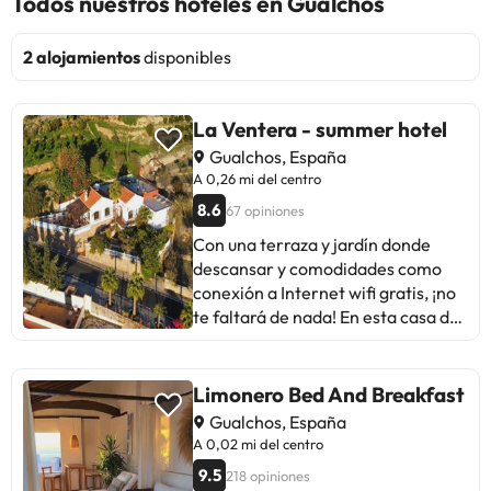
Todos nuestros hoteles en Gualchos
2 alojamientos
disponibles
La Ventera - summer hotel
Gualchos, España
A 0,26 mi del centro
8.6
67 opiniones
Con una terraza y jardín donde
descansar y comodidades como
conexión a Internet wifi gratis, ¡no
te faltará de nada! En esta casa de
huéspedes de estilo art decó
encontrarás también televisor en
zonas comunes, área de picnic y
Limonero Bed And Breakfast
área para parrillas. #Con una
Gualchos, España
terraza y jardín donde descansar y
A 0,02 mi del centro
comodidades como conexión a
9.5
218 opiniones
Internet wifi gratis, ¡no te faltará de