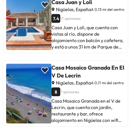
Casa Juan y Loli
Nigüelas, España
A 0,13 mi del centro
7.4
17 opiniones
Casa Juan y Loli, que cuenta con
vistas al río, dispone de
alojamiento con balcón y cafetera,
y está a unos 31 km de Parque de
las Ciencias de Granada. La casa o
chalet, que tiene piscina privada,
está en una zona en la que se
Casa Mosaico Granada En El
pueden practicar actividades como
V De Lecrin
senderismo, esquí y ciclismo. La
Nigüelas, España
A 0,11 mi del centro
casa o chalet tiene 4 dormitorios, 2
baños, ropa de cama, toallas, TV,
8
7 opiniones
cocina totalmente equipada y
Casa Mosaico Granada en el V de
terraza con vistas a la montaña. La
Lecrin, que cuenta con jardín,
casa o chalet dispone de
restaurante y bar, ofrece
guardaesquíes, además de
alojamiento en Nigüelas con wifi
barbacoa. Museo San Juan de Dios
gratis y vistas a la montaña. Este
está a 33 km del alojamiento, y