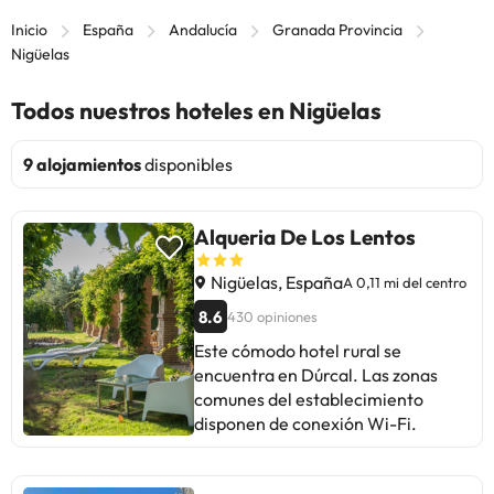
Inicio
España
Andalucía
Granada Provincia
Nigüelas
Todos nuestros hoteles en Nigüelas
9 alojamientos
disponibles
Alqueria De Los Lentos
Nigüelas, España
A 0,11 mi del centro
8.6
430 opiniones
Este cómodo hotel rural se
encuentra en Dúrcal. Las zonas
comunes del establecimiento
disponen de conexión Wi-Fi.