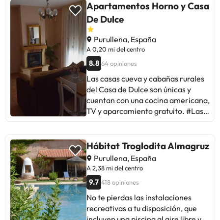
Apartamentos Horno y Casa
De Dulce
Purullena, España
A 0,20 mi del centro
8.8
64 opiniones
Las casas cueva y cabañas rurales
del Casa de Dulce son únicas y
cuentan con una cocina americana,
TV y aparcamiento gratuito. #Las
casas cueva y cabañas rurales del
Casa de Dulce son únicas y cuentan
con una cocina americana, TV y
Hábitat Troglodita Almagruz
aparcamiento gratuito. Los
Purullena, España
huéspedes deberán mostrar un
A 2,38 mi del centro
documento de identidad válido y
9.7
418 opiniones
una tarjeta de crédito al realizar el
registro de entrada. Ten en cuenta
No te pierdas las instalaciones
que todas las peticiones especiales
recreativas a tu disposición, que
están sujetas a disponibilidad y
incluyen una piscina al aire libre y