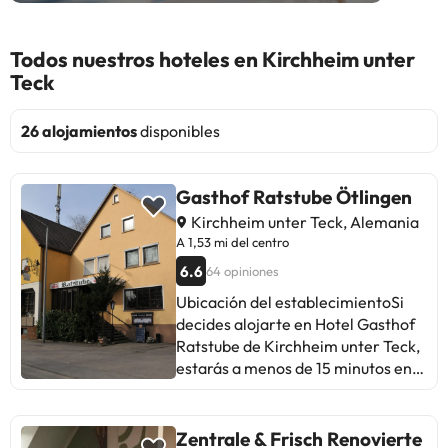
Todos nuestros hoteles en Kirchheim unter
Teck
26 alojamientos
disponibles
Gasthof Ratstube Ötlingen
Kirchheim unter Teck, Alemania
A 1,53 mi del centro
6.6
64 opiniones
Ubicación del establecimientoSi
decides alojarte en Hotel Gasthof
Ratstube de Kirchheim unter Teck,
estarás a menos de 15 minutos en
coche de Magic Play Casino y
Urweltmuseum Hauff. Además,
esta hostería se encuentra a
Zentrale & Frisch Renovierte