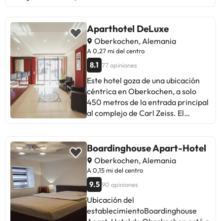
Aparthotel DeLuxe
Oberkochen, Alemania
A 0,27 mi del centro
8.1
77 opiniones
Este hotel goza de una ubicación
céntrica en Oberkochen, a solo
450 metros de la entrada principal
al complejo de Carl Zeiss. El
Aparthotel DeLuxe ofrece
alojamientos con aire
acondicionado y conexión WiFi
Boardinghouse Apart-Hotel
gratuita. #Este hotel goza de una
Oberkochen, Alemania
ubicación céntrica en Oberkochen,
A 0,15 mi del centro
a solo 450 metros de la entrada
9.5
90 opiniones
principal al complejo de Carl Zeiss.
El Aparthotel DeLuxe ofrece
Ubicación del
alojamientos con aire
establecimientoBoardinghouse