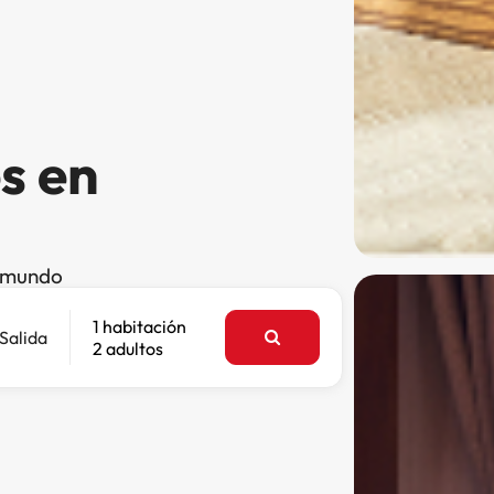
s en
l mundo
1 habitación
Salida
2 adultos