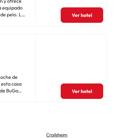
n y ofrece
de pelo. La
Ver hotel
puerto más
e
iestas
coche de
 de BuGa
Ver hotel
n asistencia
a 9:30 con
las 6
 Internet
 tu
baño está
Crailsheim
Lauchhei