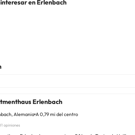
 interesar en Erlenbach
h
tmenthaus Erlenbach
nbach, Alemania
A 0,79 mi del centro
01 opiniones