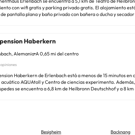
enthaus Erlenbach se encuentra a 5,1 km de Teatro de Heilbron
 con wifi gratis y parking privado gratis. El alojamiento está equipado
 de pantalla plana y baño privado con bañera o ducha y secador 
one de nevera, microondas y fogones. Marktplatz de Heilbronn está a
 del alojamiento, y Kolbenschmidt-Arena está a 6,2 km. El aero
o (Aeropuerto de Stuttgart) está a 77 km del alojamiento.En est
pension Haberkern
ento no se pueden celebrar despedidas de soltero o soltera ni f
es.
nbach, Alemania
A 0,65 mi del centro
 opiniones
nsion Haberkern de Erlenbach está a menos de 15 minutos en 
cuático AQUAtoll y Centro de ciencias experimenta. Además, esta casa
spedes se encuentra a 6,8 km de Heilbronn Deutschhof y a 8 km
 La recepción tiene un horario limitado. Hay un aparcamiento si
o disponible. Se ofrece un desayuno bufé todos los días de 7:00 
e adicional. Te sentirás como en tu propia casa en cualquiera de 
iones con minibar y televisión de pantalla plana. La conexión a
atis te mantendrá en contacto con los tuyos; también podrás ver
a favorito en el televisor con canales por cable. El cuarto de 
Besigheim
Backnang