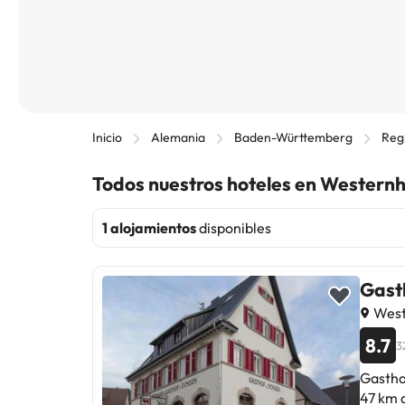
Inicio
Alemania
Baden-Württemberg
Regi
Todos nuestros hoteles en Western
1 alojamientos
disponibles
Gast
West
8.7
3
Gastha
47 km 