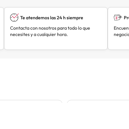
Te atendemos las 24 h siempre
Pr
Contacta con nosotros para todo lo que
Encuent
necesites y a cualquier hora.
negocia
Liliana
César
C
Hace 1 día
Hace 1 día
 bien
L reserva ha sido fácil e