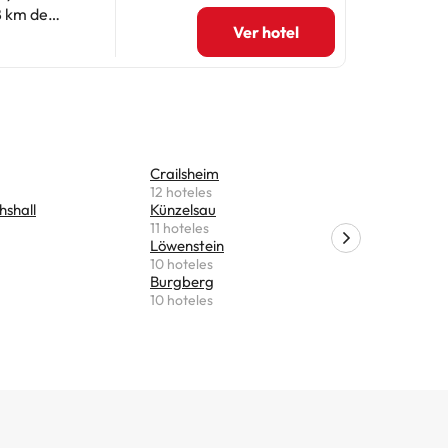
8 km de
Ver hotel
Heilbronn y
ncuentra a
Crailsheim
Lauchhei
12 hoteles
9 hoteles
hshall
Künzelsau
Hemming
11 hoteles
9 hoteles
Löwenstein
Bad Wimp
10 hoteles
9 hoteles
Burgberg
Tauberbis
10 hoteles
8 hoteles