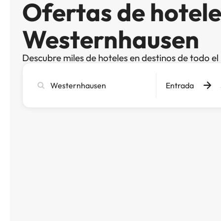
Ofertas de hotele
Westernhausen
Descubre miles de hoteles en destinos de todo e
Busca
Entrada
ciudad,
hotel
o
destino