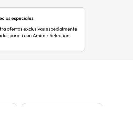
ecios especiales
ra ofertas exclusivas especialmente
das para ti con Amimir Selection.
Laura
Sar
L
S
Hace 1 día
Hac
La conocí el año pasado y
me gusta