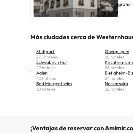
gratis,
Estaci
a 41 k
47 km de Kolben
Stuttga
Más ciudades cerca de Westernhau
Stuttgart
Goeppingen
270 hoteles
28 hoteles
Schwäbisch Hall
Kirchheim unt
49 hoteles
26 hoteles
Aalen
Bietigheim-Bi
40 hoteles
24 hoteles
Bad Mergentheim
Neckarsulm
38 hoteles
22 hoteles
¡Ventajas de reservar con Amimir.c