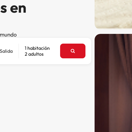
s en
l mundo
1 habitación
Salida
2 adultos