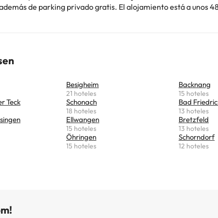
 además de parking privado gratis. El alojamiento está a unos 4
ón Central de Heilbronn, a 48 km de Museo Städtischen Museen 
m de Bahnhof Bad Wimpfen. Este alojamiento libre de humo se e
schmidt-Arena. El aeropuerto más cercano (Aeropuerto de
rt) está a 109 km.
sen
Besigheim
Backnang
21 hoteles
15 hoteles
er Teck
Schonach
Bad Friedric
18 hoteles
13 hoteles
ssingen
Ellwangen
Bretzfeld
15 hoteles
13 hoteles
Öhringen
Schorndorf
15 hoteles
12 hoteles
om!