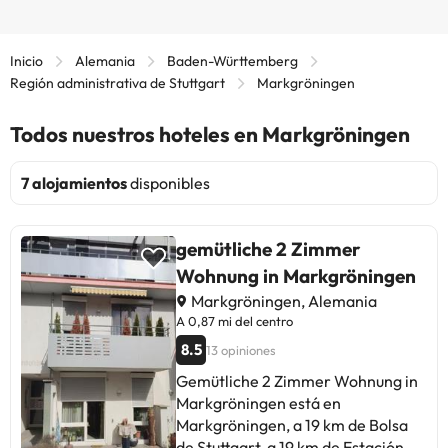
Inicio
Alemania
Baden-Württemberg
Región administrativa de Stuttgart
Markgröningen
Todos nuestros hoteles en Markgröningen
7 alojamientos
disponibles
gemütliche 2 Zimmer
Wohnung in Markgröningen
Markgröningen, Alemania
A 0,87 mi del centro
8.5
13 opiniones
Gemütliche 2 Zimmer Wohnung in
Markgröningen está en
Markgröningen, a 19 km de Bolsa
de Stuttgart, a 19 km de Estación