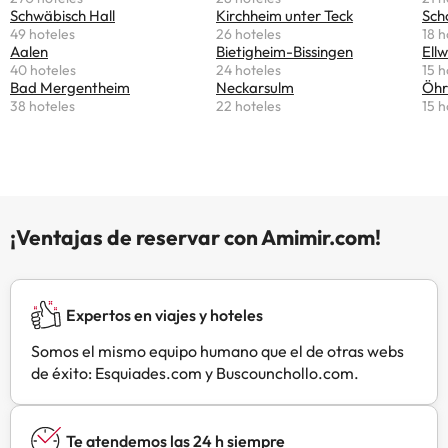
HabitacionesDisfruta de una
incluyen armario. El aeropuerto
Schwäbisch Hall
Kirchheim unter Teck
Sch
agradable estancia en una de las 15
más cercano es el de Stuttgart,
49 hoteles
26 hoteles
18 h
habitaciones con televisión de
ubicado a 96 km del Gasthof zum
Aalen
Bietigheim-Bissingen
Ell
40 hoteles
24 hoteles
15 h
pantalla plana. La conexión wifi
Bären.
Bad Mergentheim
Neckarsulm
Öhr
gratis te mantendrá en contacto
38 hoteles
22 hoteles
15 h
con los tuyos. Además, podrás
disfrutar de canales por cable. El
cuarto de baño está provisto de
bañera o ducha. Para comerSe
ofrece un desayuno bufé gratuito
todos los días de 06:00 a 09:00.
¡Ventajas de reservar con Amimir.com!
Expertos en viajes y hoteles
Somos el mismo equipo humano que el de otras webs
de éxito: Esquiades.com y Buscounchollo.com.
Te atendemos las 24 h siempre