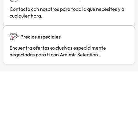
Contacta con nosotros para todo lo que necesites y a
cualquier hora.
Precios especiales
Encuentra ofertas exclusivas especialmente
negociadas para ti con Amimir Selection.
Opiniones de viajeros como tú
Amimir.com
Trustpilot
L
H