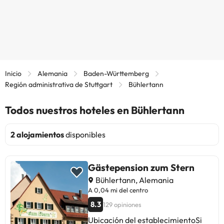
Inicio
Alemania
Baden-Württemberg
Región administrativa de Stuttgart
Bühlertann
Todos nuestros hoteles en Bühlertann
2 alojamientos
disponibles
Gästepension zum Stern
Bühlertann, Alemania
A 0,04 mi del centro
8.3
129 opiniones
Ubicación del establecimientoSi