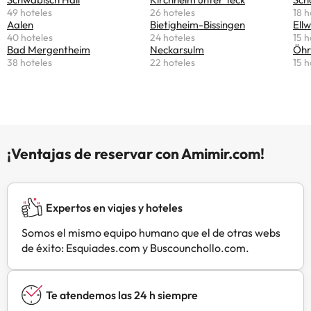
km.
Aprovecha las instalaciones
49 hoteles
26 hoteles
18 h
recreativas, que incluyen una
Aalen
Bietigheim-Bissingen
Ell
40 hoteles
24 hoteles
15 h
piscina cubierta, una sauna y un
Bad Mergentheim
Neckarsulm
Öhr
gimnasio. Encontrarás también
38 hoteles
22 hoteles
15 h
conexión a Internet wifi gratis y un
salón de fiestas. La recepción tiene
un horario limitado. Este hotel
pone a tu disposición 10 salas de
reuniones donde celebrar todo tipo
de eventos. Hay un aparcamiento
¡Ventajas de reservar con Amimir.com!
sin asistencia gratuito disponible.
Si tienes ganas de comer algo de
cocina alemana, ve a
Schwabenstübe, uno de los 2
Expertos en viajes y hoteles
restaurantes de este hotel, o
Somos el mismo equipo humano que el de otras webs
simplemente llama al servicio de
de éxito: Esquiades.com y Buscounchollo.com.
habitaciones con horario limitado.
Apaga la sed con tu bebida favorita
en el bar o lounge. Se ofrece un
Te atendemos las 24 h siempre
desayuno autoservicio gratuito