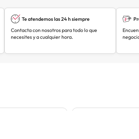
Te atendemos las 24 h siempre
Pr
Contacta con nosotros para todo lo que
Encuent
necesites y a cualquier hora.
negocia
Liliana
César
C
Hace 22 horas
Hace 22 horas
 bien
L reserva ha sido fácil e