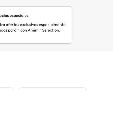
ecios especiales
ra ofertas exclusivas especialmente
das para ti con Amimir Selection.
Laura
Sar
L
S
Hace 22 horas
Hac
La conocí el año pasado y
me gusta