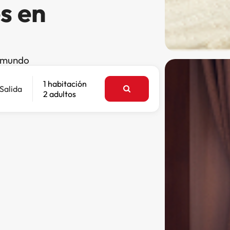
s en
l mundo
1 habitación
Salida
2 adultos