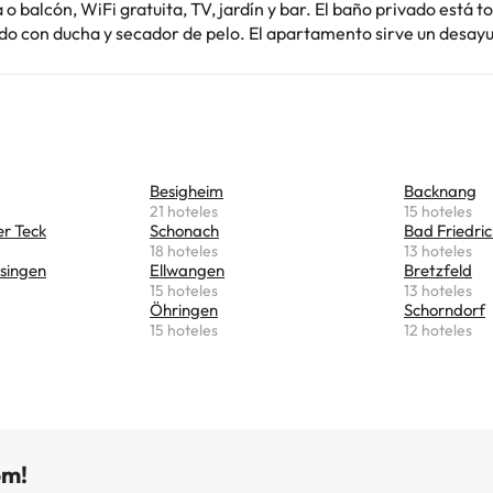
lcón, WiFi gratuita, TV, jardín y bar. El baño privado está totalmente
 ducha y secador de pelo. El apartamento sirve un desayuno
 y vegetariano todas las mañanas. En los alrededores se puede
odge am Geissberg se encuentra a 9,1 km del teatro
onn y a 10 km de la plaza del mercado de Heilbronn. El aeropuer
 es el de Stuttgart, ubicado a 76 km.
Besigheim
Backnang
21 hoteles
15 hoteles
er Teck
Schonach
Bad Friedric
18 hoteles
13 hoteles
ssingen
Ellwangen
Bretzfeld
15 hoteles
13 hoteles
Öhringen
Schorndorf
15 hoteles
12 hoteles
om!