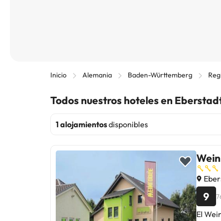
Inicio
Alemania
Baden-Württemberg
Regi
Todos nuestros hoteles en Eberstad
1 alojamientos
disponibles
Wein
Eber
9
7
El Wei