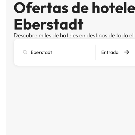
Ofertas de hotele
Eberstadt
Descubre miles de hoteles en destinos de todo e
Busca
Entrada
ciudad,
hotel
o
destino