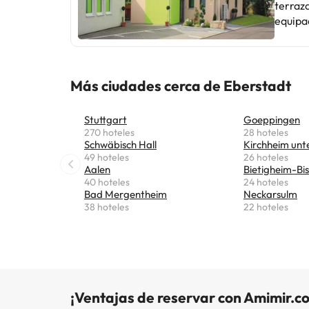
terraza o ba
equipado con
continental
practicar ciclismo. El Weinl
Heilbr
cercano
Más ciudades cerca de Eberstadt
Stuttgart
Goeppingen
270 hoteles
28 hoteles
Schwäbisch Hall
Kirchheim unt
49 hoteles
26 hoteles
Aalen
Bietigheim-Bi
40 hoteles
24 hoteles
Bad Mergentheim
Neckarsulm
38 hoteles
22 hoteles
¡Ventajas de reservar con Amimir.c