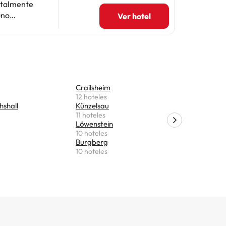
Ver hotel
to más
Crailsheim
Lauchhei
12 hoteles
9 hoteles
hshall
Künzelsau
Hemming
11 hoteles
9 hoteles
Löwenstein
Bad Wimp
10 hoteles
9 hoteles
Burgberg
Tauberbis
10 hoteles
8 hoteles