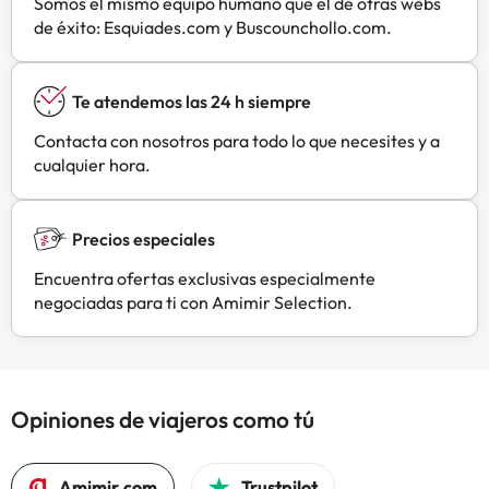
Somos el mismo equipo humano que el de otras webs
aparcamiento gratuito.En este
de éxito: Esquiades.com y Buscounchollo.com.
alojamiento no se pueden celebrar
despedidas de soltero o soltera ni
fiestas similares. El restaurante
Te atendemos las 24 h siempre
cierra los lunes y jueves por la
noche. Los huéspedes que tengan
Contacta con nosotros para todo lo que necesites y a
previsto llegar antes de las 17:00,
cualquier hora.
deberán ponerse en contacto con
el establecimiento con antelación.
Los datos de contacto figuran en la
Precios especiales
confirmación de la reserva.
Encuentra ofertas exclusivas especialmente
negociadas para ti con Amimir Selection.
Opiniones de viajeros como tú
Amimir.com
Trustpilot