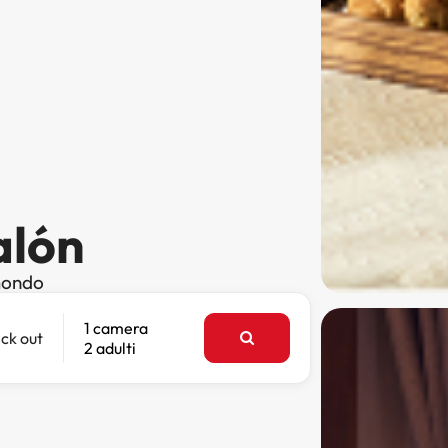
alón
 mondo
1 camera
ck out
2 adulti