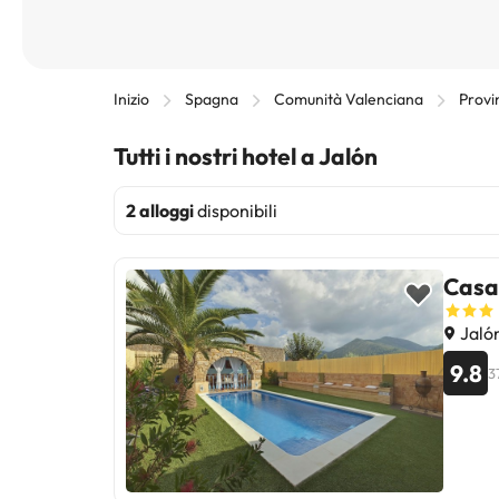
Inizio
Spagna
Comunità Valenciana
Provi
Tutti i nostri hotel a Jalón
2 alloggi
disponibili
Casa
Jaló
9.8
3