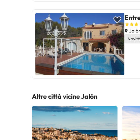
Entr
Jaló
Novit
Altre città vicine Jalón