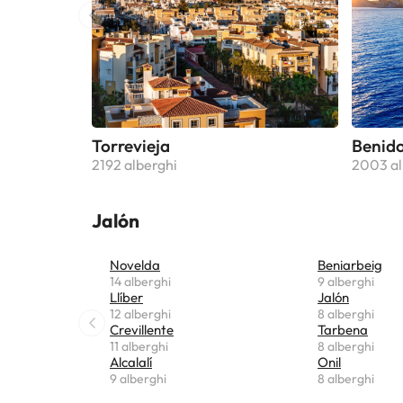
Torrevieja
Benid
2192 alberghi
2003 al
Jalón
Novelda
Beniarbeig
14 alberghi
9 alberghi
Llíber
Jalón
12 alberghi
8 alberghi
Crevillente
Tarbena
11 alberghi
8 alberghi
Alcalalí
Onil
9 alberghi
8 alberghi