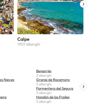
Calpe
Jávea
1907 alberghi
1089 alberg
Beniarrés
Parcent
3 alberghi
3 alberghi
as Nieves
Granja de Rocamora
Margarid
3 alberghi
2 alberghi
Formentera del Segura
Sagra
3 alberghi
2 alberghi
inera
Hondón de los Frailes
Quatreto
3 alberghi
2 alberghi