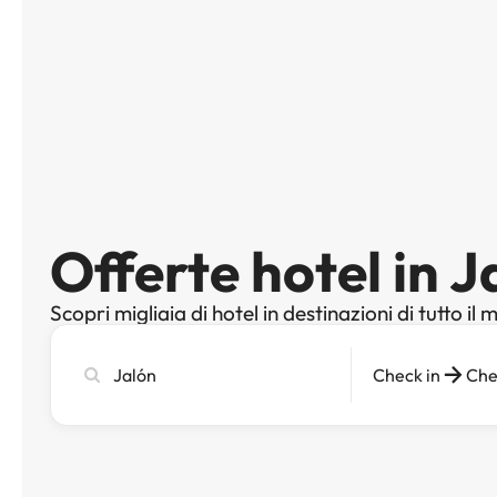
Offerte hotel in J
Scopri migliaia di hotel in destinazioni di tutto il
Cerca
Check in
Che
città,
hotel
o
destinazione