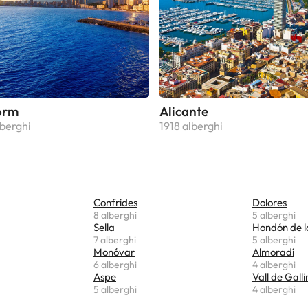
orm
Alicante
berghi
1918 alberghi
Confrides
Dolores
8 alberghi
5 alberghi
Sella
Hondón de l
7 alberghi
5 alberghi
Monóvar
Almoradí
6 alberghi
4 alberghi
Aspe
Vall de Gall
5 alberghi
4 alberghi