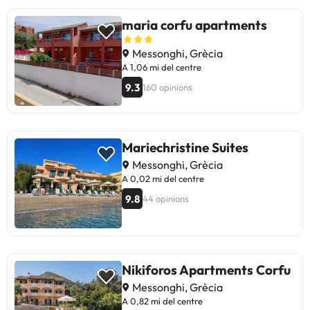
Aquarius Beach Eco-Hotel ofereix
una estada agradable i acollidora
maria corfu apartments
per gaudir d'unes vacances
tranquil·les al costat del mar.
Messonghi, Grècia
A 1,06 mi del centre
9.3
160 opinions
Mariechristine Suites
Messonghi, Grècia
A 0,02 mi del centre
9.8
44 opinions
Nikiforos Apartments Corfu
Messonghi, Grècia
A 0,82 mi del centre