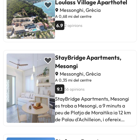
Loulass Village Aparthotel
Messonghi, Grècia
A 0,68 mi del centre
6.9
2 opinions
StayBridge Apartments,
Mesongi
Messonghi, Grècia
A 0,35 mi del centre
9.1
56 opinions
StayBridge Apartments, Mesongi
es troba a Mesongi, a 9 minuts a
peu de Platja de Moraitika ia 12 km
de Palau d'Achilleion, i ofereix
allotjament amb wifi gratis i
terrassa. L'allotjament té aire