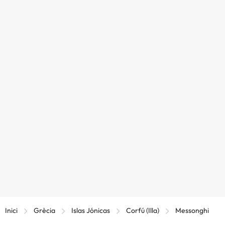
Inici
Grècia
Islas Jónicas
Corfú (Illa)
Messonghi