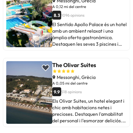
Messonghi, Grècia
A 0,12 mi del centre
8.3
1096 opinions
El Sentido Apollo Palace és un hotel
amb un ambient relaxat i una
àmplia oferta gastronòmica.
Destaquen les seves 3 piscines i
tobogans. Els hostes elogien el
menjar, la ubicació a prop de
botigues i la platja. Alguns
The Olivar Suites
mencionen problemes de neteja a
les habitacions i el servei. En
Messonghi, Grècia
general, és ideal per a famílies amb
A 0,05 mi del centre
nens, amb entreteniment variat i
9.9
518 opinions
personal amable. La varietat
Els Olivar Suites, un hotel elegant i
d'activitats, els jardins ben cuidats i
chic amb habitacions netes i
l'accés fàcil a la platja són punts
precioses. Destaquen l'amabilitat
forts. Malgrat algunes crítiques, la
del personal i l'esmorzar deliciós.
majoria gaudeix de l'estada i
Alguns hostes suggereixen millorar
recomana l'hotel. Ideal per a unes