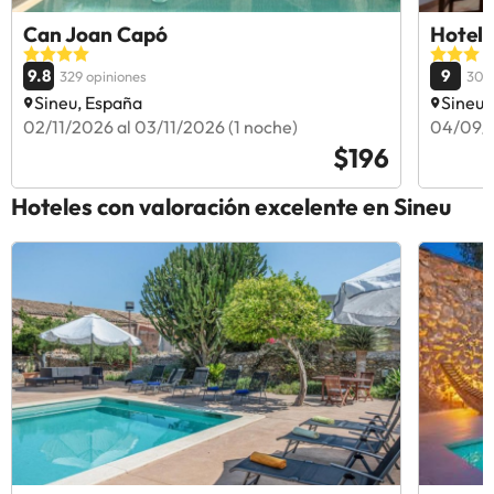
Can Joan Capó
Hotel 
9.8
9
329 opiniones
301 
Sineu, España
Sineu,
02/11/2026 al 03/11/2026 (1 noche)
04/09/2
$196
Hoteles con valoración excelente en Sineu