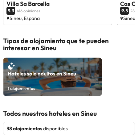
Villa Sa Barcella
Cas Ca
9.3
9.5
416 opiniones
284 
Sineu, España
Sineu,
Tipos de alojamiento que te pueden
interesar en Sineu
Hoteles solo adultos en Sineu
1
alojamientos
Todos nuestros hoteles en Sineu
38 alojamientos
disponibles