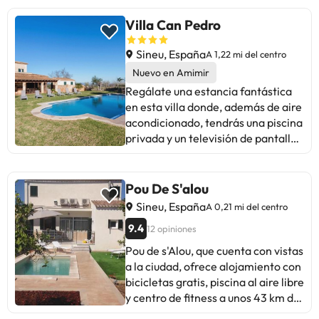
Villa Can Pedro
Sineu, España
A 1,22 mi del centro
Nuevo en Amimir
Regálate una estancia fantástica
en esta villa donde, además de aire
acondicionado, tendrás una piscina
privada y un televisión de pantalla
plana. Por su parte, la cocina
cuenta con frigorífico grande,
horno y placa de cocina. Podrás
Pou De S'alou
mantenerte al día de tus cosas y el
Sineu, España
A 0,21 mi del centro
mundo gracias a la conexión a
9.4
12 opiniones
Internet wifi gratis, así como
acceder a multitud de canales por
Pou de s'Alou, que cuenta con vistas
satélite. Tendrás un microondas y
a la ciudad, ofrece alojamiento con
una cafetera y tetera. Y, si lo
bicicletas gratis, piscina al aire libre
necesitas, también podrás solicitar
y centro de fitness a unos 43 km de
una cuna gratuita.Hay un
Club Náutico de Palma. El