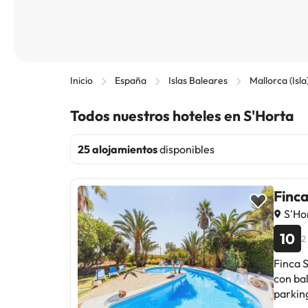
Inicio
España
Islas Baleares
Mallorca (Isla
Todos nuestros hoteles en S'Horta
25 alojamientos
disponibles
Finc
S'Ho
10
2
Finca 
con bal
parking privado gratis. 