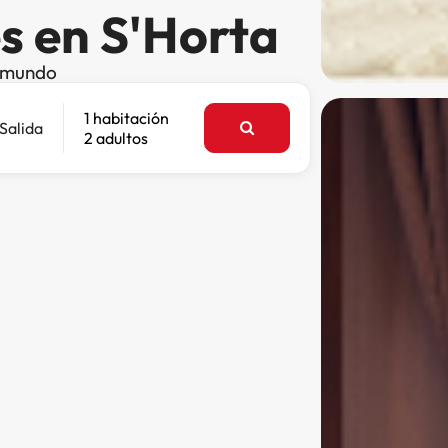
s en S'Horta
l mundo
1 habitación
Salida
2 adultos