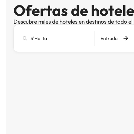
Ofertas de hotele
Descubre miles de hoteles en destinos de todo e
Busca
Entrada
ciudad,
hotel
o
destino